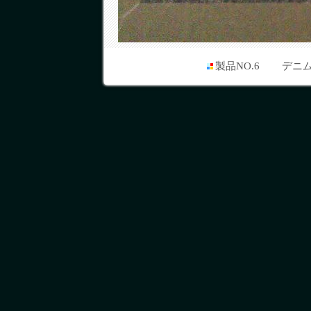
製品NO.6
デニム