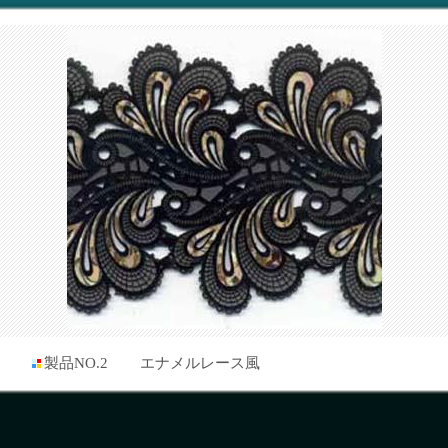
製品NO.2
エナメルレース風